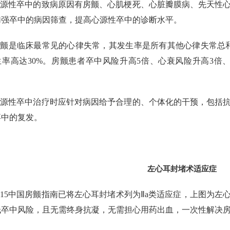
心源性卒中的致病原因有房颤、心肌梗死、心脏瓣膜病、先天性
加强卒中的病因筛查，提高心源性卒中的诊断水平。
颤是临床最常见的心律失常，其发生率是所有其他心律失常总和
生率高达30%。房颤患者卒中风险升高5倍、心衰风险升高3倍
心源性卒中治疗时应针对病因给予合理的、个体化的干预，包括
卒中的复发。
左心耳封堵术适应症
015中国房颤指南已将左心耳封堵术列为Ⅱa类适应症，上图为
低卒中风险，且无需终身抗凝，无需担心用药出血，一次性解决