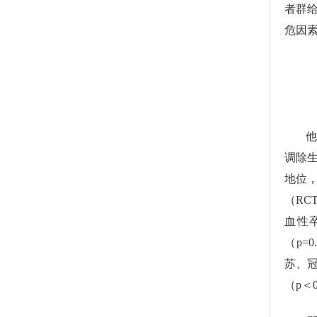
者群给
危因
他
调除
地位
（R
血性
（p=
苏、
（p＜