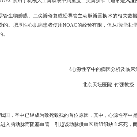
NOAC禁用于机械人工瓣膜或中到重度二尖瓣狭窄（通常是风湿
尽管生物瓣膜、二尖瓣修复或经导管主动脉瓣置换术的相关数据
受的。肥厚性心肌病患者使用NOAC的经验有限，但从病理生
的。
《心源性卒中的病因分析及临床
北京天坛医院 付强教授
在我国，卒中已经成为致死致残的首位原因，其中，心源性卒中
流进入脑动脉而阻塞血管，引起该动脉供血区脑组织缺血坏死，