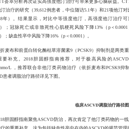
TT荟萃分析再次证实高强度他汀治疗可带来更多心脑获益。CT
汀治疗的研究（39,612例患者，中位随访5.1年）和21项他汀对
4.8年）。结果显示，对比中等强度他汀，高强度他汀治疗可
001）；冠脉死亡或非致死性心肌梗死风险下降13%（p＜0.00
001）；缺血性卒中风险下降16%（p＜0.0001）。
折麦布和前蛋白转化酶枯草溶菌素9（PCSK9）抑制剂是两类
重要补充。2018胆固醇指南推荐，对于极高风险的ASCV
.8mmo/L ，推荐联合非他汀类药物治疗（依折麦布和PCSK
VD患者调脂治疗路径详见下图。
临床ASCVD调脂治疗路径图
018胆固醇指南聚焦ASCVD防治，再次肯定了他汀类药物的
治疗的重要补充，这为包括缺血性卒中在内的ASCVD的规范管理