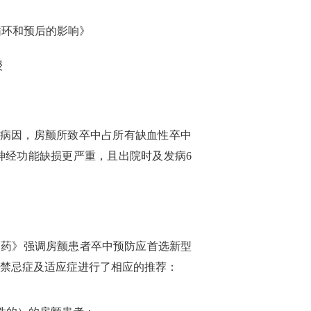
循环和预后的影响》
授
要病因，房颤所致卒中占所有缺血性卒中
时神经功能缺损更严重，且出院时及发病6
抗凝药》强调房颤患者卒中预防应首选新型
C的禁忌症及适应症进行了相应的推荐：