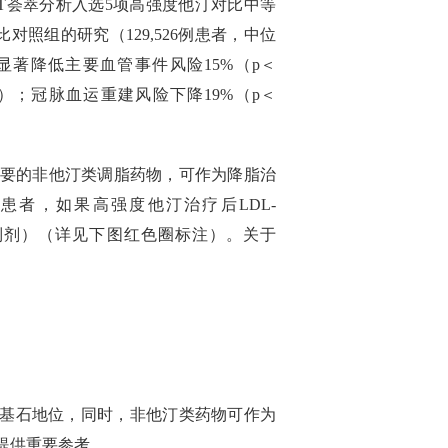
T荟萃分析入选5项高强度他汀对比中等
比对照组的研究（129,526例患者，中位
显著降低主要血管事件风险15%（p＜
01）；冠脉血运重建风险下降19%（p＜
重要的非他汀类调脂药物，可作为降脂治
D患者，如果高强度他汀治疗后LDL-
9抑制剂）（详见下图红色圈标注）。关于
一线基石地位，同时，非他汀类药物可作为
提供重要参考。