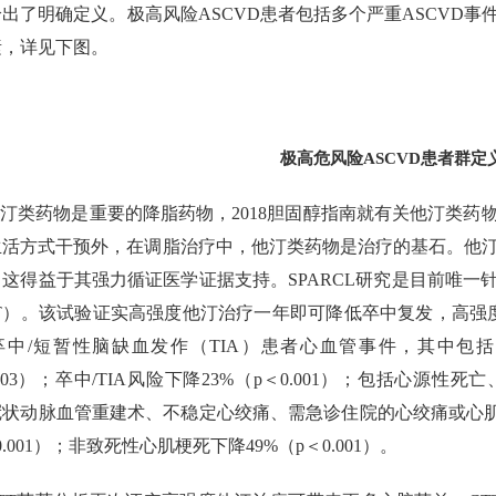
出了明确定义。极高风险ASCVD患者包括多个严重ASCVD事件
素，详见下图。
极高危风险ASCVD患者群定
汀类药物是重要的降脂药物，2018胆固醇指南就有关他汀类药物
生活方式干预外，在调脂治疗中，他汀类药物是治疗的基石。他
，这得益于其强力循证医学证据支持。SPARCL研究是目前唯一
CT）。该试验证实高强度他汀治疗一年即可降低卒中复发，高强
卒中/短暂性脑缺血发作（TIA）患者心血管事件，其中包括
0.03）；卒中/TIA风险下降23%（p＜0.001）；包括心
冠状动脉血管重建术、不稳定心绞痛、需急诊住院的心绞痛或心肌
0.001）；非致死性心肌梗死下降49%（p＜0.001）。