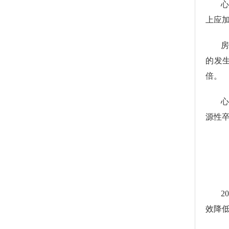
上应
房
的发
倍。
源性
2
效降