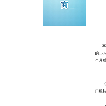
卒
的15
个月
《
口服抗