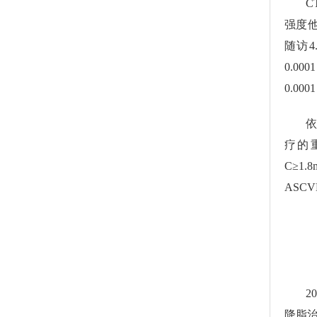
C
强度他
随访
0.0
0.0
依
疗的
C≥1
ASC
2
降脂